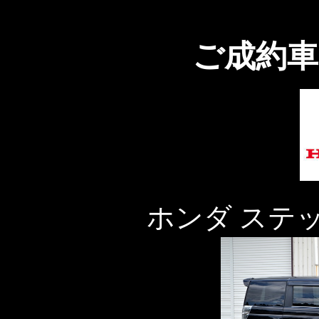
ご成約車
ホンダ ステ